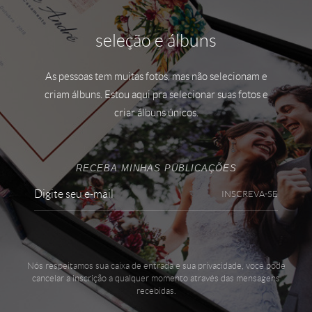
seleção e álbuns
As pessoas tem muitas fotos, mas não selecionam e
criam álbuns. Estou aqui pra selecionar suas fotos e
criar álbuns únicos.
RECEBA MINHAS PUBLICAÇÕES
INSCREVA-SE
Nós respeitamos sua caixa de entrada e sua privacidade, você pode
cancelar a inscrição a qualquer momento através das mensagens
recebidas.